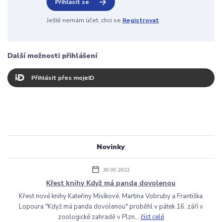
Přihlásit se
Ještě nemám účet, chci se
Registrovat
Další možnosti přihlášení
Přihlásit přes mojeID
Novinky
30.09.2022
Křest knihy Když má panda dovolenou
Křest nové knihy Kateřiny Misíkové, Martina Vobruby a Františka
Lopoura "Když má panda dovolenou" proběhl v pátek 16. září v
zoologické zahradě v Plzn...
číst celé