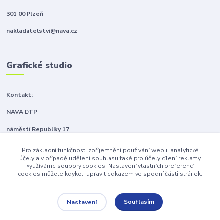
301 00 Plzeň
nakladatelstvi@nava.cz
Grafické studio
Kontakt:
NAVA DTP
náměstí Republiky 17
301 00 Plzeň
Pro základní funkčnost, zpříjemnění používání webu, analytické
účely a v případě udělení souhlasu také pro účely cílení reklamy
sekretariat@nava.cz
využíváme soubory cookies. Nastavení vlastních preferencí
cookies můžete kdykoli upravit odkazem ve spodní části stránek.
Souhlasím
Nastavení